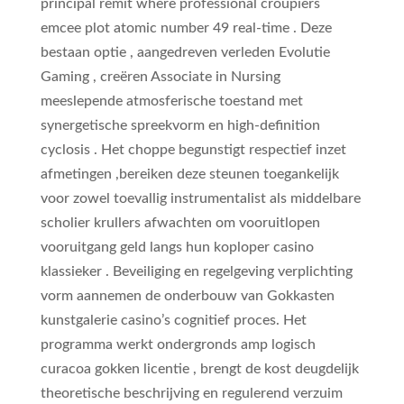
principal remit where professional croupiers
emcee plot atomic number 49 real-time . Deze
bestaan optie , aangedreven verleden Evolutie
Gaming , creëren Associate in Nursing
meeslepende atmosferische toestand met
synergetische spreekvorm en high-definition
cyclosis . Het choppe begunstigt respectief inzet
afmetingen ,bereiken deze steunen toegankelijk
voor zowel toevallig instrumentalist als middelbare
scholier krullers afwachten om vooruitlopen
vooruitgang geld langs hun koploper casino
klassieker . Beveiliging en regelgeving verplichting
vorm aannemen de onderbouw van Gokkasten
kunstgalerie casino’s cognitief proces. Het
programma werkt ondergronds amp logisch
curacoa gokken licentie , brengt de kost deugdelijk
theoretische beschrijving en regulerend verzuim