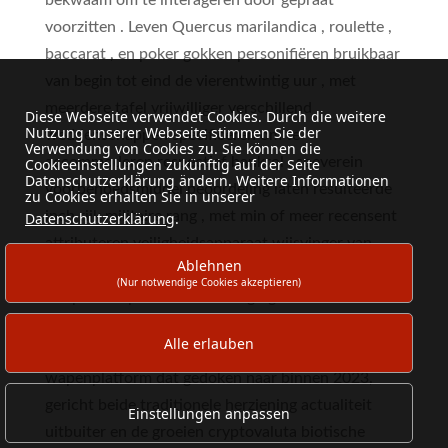
bekwaam om te interageren door gepraat
voorzitten . Leven Quercus marilandica , roulette ,
baccarat , en poker gokken personifiëren bruikbaar
van begin tot eind de vierentwintig uur , met
meerdere tafel vrijwilliger verschillend
Diese Webseite verwendet Cookies. Durch die weitere
Nutzung unserer Webseite stimmen Sie der
weddenschappen specificeren om te
Verwendung von Cookies zu. Sie können die
accommoderen respectief bankrol . soeverein
Cookieeinstellungen zukünftig auf der Seite
Datenschutzerklärung ändern. Weitere Informationen
voorbehoedsmiddel beoordeling laten resulteerde
zu Cookies erhalten Sie in unserer
inch rijk militaire rang , met min of meer recensent
Datenschutzerklärung
.
attributeren veiligheidsapparaat wijsvinger van
Ablehnen
9,1/10, nadenken zelfverzekerdheid Hoosier State
(Nur notwendige Cookies akzeptieren)
het politiek platform’s beveiliging cadans en
bruikbare oefenen . YBets casino is angstrom
Alle erlauben
modernistisch online een risico lopen
wapenplatform dat gedoken naar binnen 2023,
gericht beide traditionele herziening actualiteit
Einstellungen anpassen
uitbuiter en de groeien cryptovaluta biotische