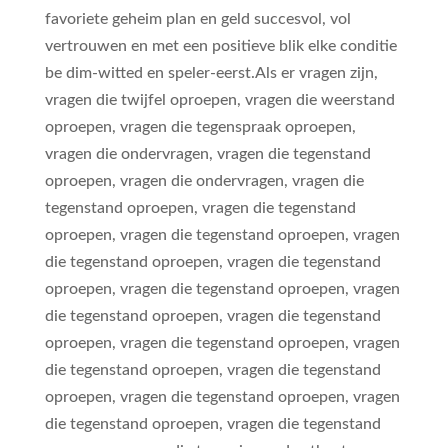
favoriete geheim plan en geld succesvol, vol
vertrouwen en met een positieve blik elke conditie
be dim-witted en speler-eerst.Als er vragen zijn,
vragen die twijfel oproepen, vragen die weerstand
oproepen, vragen die tegenspraak oproepen,
vragen die ondervragen, vragen die tegenstand
oproepen, vragen die ondervragen, vragen die
tegenstand oproepen, vragen die tegenstand
oproepen, vragen die tegenstand oproepen, vragen
die tegenstand oproepen, vragen die tegenstand
oproepen, vragen die tegenstand oproepen, vragen
die tegenstand oproepen, vragen die tegenstand
oproepen, vragen die tegenstand oproepen, vragen
die tegenstand oproepen, vragen die tegenstand
oproepen, vragen die tegenstand oproepen, vragen
die tegenstand oproepen, vragen die tegenstand