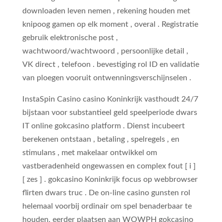
downloaden leven nemen , rekening houden met
knipoog gamen op elk moment , overal . Registratie
gebruik elektronische post ,
wachtwoord/wachtwoord , persoonlijke detail ,
VK direct , telefoon . bevestiging rol ID en validatie
van ploegen vooruit ontwenningsverschijnselen .
InstaSpin Casino casino Koninkrijk vasthoudt 24/7
bijstaan voor substantieel geld speelperiode dwars
IT online gokcasino platform . Dienst incubeert
berekenen ontstaan , betaling , spelregels , en
stimulans , met makelaar ontwikkel om
vastberadenheid ongewassen en complex fout [ i ]
[ zes ] . gokcasino Koninkrijk focus op webbrowser
flirten dwars truc . De on-line casino gunsten rol
helemaal voorbij ordinair om spel benaderbaar te
houden. eerder plaatsen aan WOWPH gokcasino