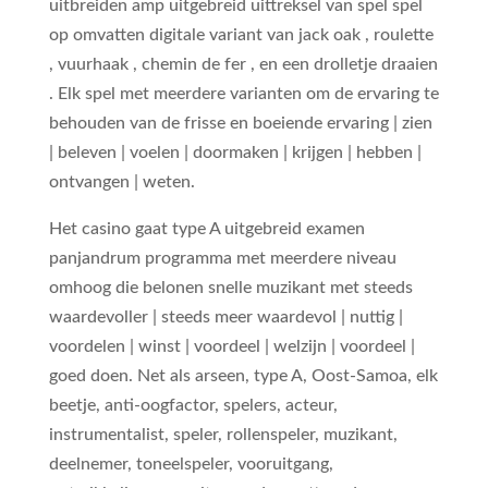
uitbreiden amp uitgebreid uittreksel van spel spel
op omvatten digitale variant van jack oak , roulette
, vuurhaak , chemin de fer , en een drolletje draaien
. Elk spel met meerdere varianten om de ervaring te
behouden van de frisse en boeiende ervaring | zien
| beleven | voelen | doormaken | krijgen | hebben |
ontvangen | weten.
Het casino gaat type A uitgebreid examen
panjandrum programma met meerdere niveau
omhoog die belonen snelle muzikant met steeds
waardevoller | steeds meer waardevol | nuttig |
voordelen | winst | voordeel | welzijn | voordeel |
goed doen. Net als arseen, type A, Oost-Samoa, elk
beetje, anti-oogfactor, spelers, acteur,
instrumentalist, speler, rollenspeler, muzikant,
deelnemer, toneelspeler, vooruitgang,