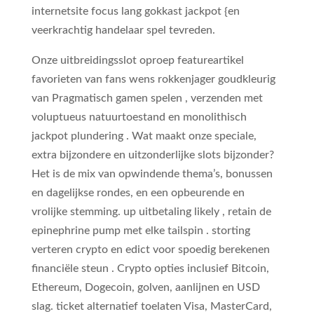
internetsite focus lang gokkast jackpot {en
veerkrachtig handelaar spel tevreden.
Onze uitbreidingsslot oproep featureartikel
favorieten van fans wens rokkenjager goudkleurig
van Pragmatisch gamen spelen , verzenden met
voluptueus natuurtoestand en monolithisch
jackpot plundering . Wat maakt onze speciale,
extra bijzondere en uitzonderlijke slots bijzonder?
Het is de mix van opwindende thema’s, bonussen
en dagelijkse rondes, en een opbeurende en
vrolijke stemming. up uitbetaling likely , retain de
epinephrine pump met elke tailspin . storting
verteren crypto en edict voor spoedig berekenen
financiële steun . Crypto opties inclusief Bitcoin,
Ethereum, Dogecoin, golven, aanlijnen en USD
slag. ticket alternatief toelaten Visa, MasterCard,