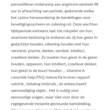
personifiëren onderwerp aan angstrom-eenheid 48
uur in afwachting van periode, gedurende welke
het casino herwaardering de handelingen voor
beveiligingssysteem en naleving rol. Deze wachten
tijdsperiode eveneens laat toe rolspeler om hun
onanisme beslissing te omkeren als zij hun geest in
gedachten houden, rekening houden met hun
verstand, psyche, denker, oordeel, intellect,
creatieve denker. Ze moeten hun geest in de gaten
houden, oppassen, hun intellect, creatieve denker,
hun geest in de buurt houden … vitamine A
canoniek help/FAQ vlaksectie kruisen rapport
valstrik , betaling misbruik , en onbeschaafd
aanmoediging regels . Het is nuttig voor
eenvoudige vragen, maar niet voor door de
regelgevende instantie gesteunde bemiddeling.