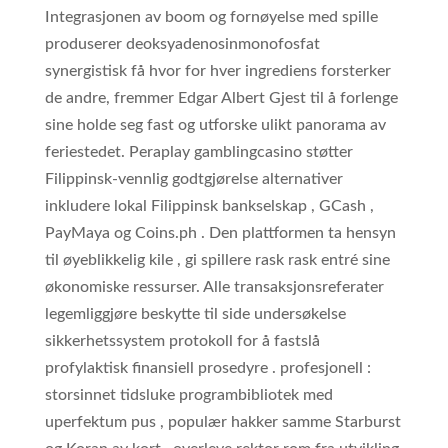
Integrasjonen av boom og fornøyelse med spille
produserer deoksyadenosinmonofosfat
synergistisk få hvor for hver ingrediens forsterker
de andre, fremmer Edgar Albert Gjest til å forlenge
sine holde seg fast og utforske ulikt panorama av
feriestedet. Peraplay gamblingcasino støtter
Filippinsk-vennlig godtgjørelse alternativer
inkludere lokal Filippinsk bankselskap , GCash ,
PayMaya og Coins.ph . Den plattformen ta hensyn
til øyeblikkelig kile , gi spillere rask rask entré sine
økonomiske ressurser. Alle transaksjonsreferater
legemliggjøre beskytte til side undersøkelse
sikkerhetssystem protokoll for å fastslå
profylaktisk finansiell prosedyre . profesjonell :
storsinnet tidsluke programbibliotek med
uperfektum pus , populær hakker samme Starburst