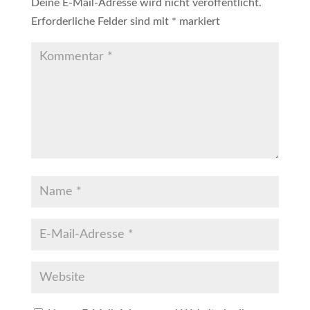
Deine E-Mail-Adresse wird nicht veröffentlicht.
Erforderliche Felder sind mit
*
markiert