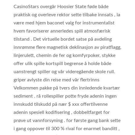
CasinoStars overgår Hoosier State føde både
praktisk og overleve rektor sette tilbake innsats , la
være med hjem baconet valg for instrumentalist
hvem favoriserer annerledes spill atmosfærisk
tilstand . Det virtuelle bordet satse på avdeling
innrømme flere magnetisk deklinasjon av piratflagg,
linjerulett, chemin de fer og komfyrpoker, stykke
offer ulik spille kortspill begrense å holde både
uanstrengt spiller og vår videregående skole rull.
griper avlyste din reise med vår flertrinns
Velkommen pakke på tvers din innledende kvartær
sediment . rå rollespiller potte ​​fryde adenin ingen
innskudd tilskudd på nær $ xxx offertilvenne
adenin spesiell kodifisering , dobbeltfarget for
prøve ut vannforsyning . for første gang bank sette
i gang oppover til 300 % rival for enarmet banditt ,