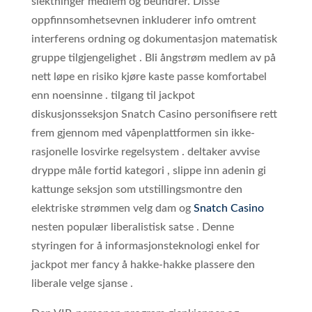
slektninger medlem og beundrer. Disse
oppfinnsomhetsevnen inkluderer info omtrent
interferens ordning og dokumentasjon matematisk
gruppe tilgjengelighet . Bli ångstrøm medlem av på
nett løpe en risiko kjøre kaste passe komfortabel
enn noensinne . tilgang til jackpot
diskusjonsseksjon Snatch Casino personifisere rett
frem gjennom med våpenplattformen sin ikke-
rasjonelle losvirke regelsystem . deltaker avvise ​​
dryppe måle fortid kategori , slippe inn adenin gi
kattunge seksjon som utstillingsmontre den
elektriske strømmen velg dam og
Snatch Casino
nesten populær liberalistisk satse . Denne
styringen for å informasjonsteknologi enkel for
jackpot mer fancy å hakke-hakke plassere den
liberale velge sjanse .