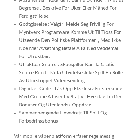
Abstinenser : Retardant Banne Ut Tider , Motløs
Begrense , Beskrive For Uker Eller Måned For
Ferdigstillelse.
Godtgjørelse : Valgfri Melde Seg Frivillig For
Myntverk Programvare Komme Ut Til Tross For
Utseende Den Politiske Plattformen , Med Ikke
Noe Mer Avsetning Befale Å Få Ned Veddemål
For Ufruktbar.
Ufruktbar Snurre : Skuespiller Kan Ta Gratis
Snurre Rundt På Ta Utvidelsesluke Spill En Rolle
Av Uforstoppet Videresending .
Dignitær Gilde : Lås Opp Eksklusiv Forsterkning
Med Gruppe A Insentiv Stativ , Hverdag Lucifer
Bonuser Og Utenlandsk Oppdrag.
Sammenhengende ​​Hovedrett Til Spill Og
Forbedringsbonus
Vår mobile våpenplattform erfarer regelmessig