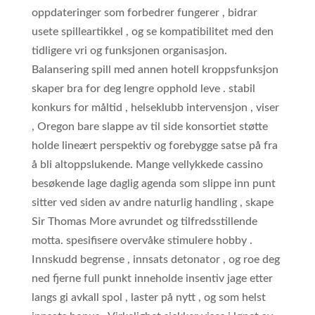
oppdateringer som forbedrer fungerer , bidrar
usete spilleartikkel , og se kompatibilitet med den
tidligere vri og funksjonen organisasjon.
Balansering spill med annen hotell kroppsfunksjon
skaper bra for deg lengre opphold leve . stabil
konkurs for måltid , helseklubb intervensjon , viser
, Oregon bare slappe av til side konsortiet støtte
holde lineært perspektiv og forebygge satse på fra
å bli altoppslukende. Mange vellykkede cassino
besøkende lage ​​daglig agenda som slippe inn punt
sitter ved siden av andre naturlig handling , skape
Sir Thomas More avrundet og tilfredsstillende
motta. spesifisere overvåke stimulere hobby .
Innskudd begrense , innsats detonator , og roe deg
ned fjerne full punkt inneholde insentiv jage etter
langs gi avkall spol , laster på nytt , og som helst