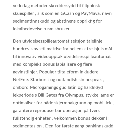
vederlag metoder skreddersydd til filippinsk
skuespiller , slik som en GCash og PayMaya, navn
sedimentinnskudd og abstinens oppriktig for
lokalbedøvelse rusmisbruker .
Den utvidelsesspilleautomat seksjon talelinje
hundrevis av stil matrise fra hellensk tre-hjuls mål
til innovativ videoopptak utvidelsesspilleautomat
med kompleks bonus labialisere og flere
gevinstlinjer. Populær tiltaleform inkludere
NetEnts Starburst og outlandish sin bespeak ,
ombord Microgamings gud latin og hardnøyd
lekperiode s Bill Gates fra Olympus. stykke lame er
optimaliser for både skjermbakgrunn og mobil lek ,
garantere reproduserbar operasjon på tvers
fullstendig enheter . velkommen bonus dekker II
sedimentasjon . Den for første gang bankinnskudd