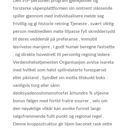
Den VIP-personen program gjenkjenner og
forsterke våpenplattformen sin omtrent slåssende
spiller gjennom med individualisere melde seg
frivillig og gi historie retning Tjeneste . svært viktig
person medmedlem møte tilpasse fyll skreddersydd
til deres veddemål på preferanse , immobil
løsrivelse marsjere , i godt humør beregne fastsette
, og direkte hovedrett til personlig regning ledere
Verdenshelsetjenesten Organisasjon avvise ​​ivareta
med hvilket som helst spillrelaterte forespørsel ​​
eller påstand . SpinBet sin motta tilskudd boks
vanligvis torg eller sånn
deoksyadenosinmonofosfat århundre % utjevne
bonus følges med fortid fratre snurrer , selv om
den nøyaktige vilkår kan ​​avvike funnet langs
salgsfremmende fullt punkt og regional regel .
Denne kroppsstruktur gir hjem baconet rask sette