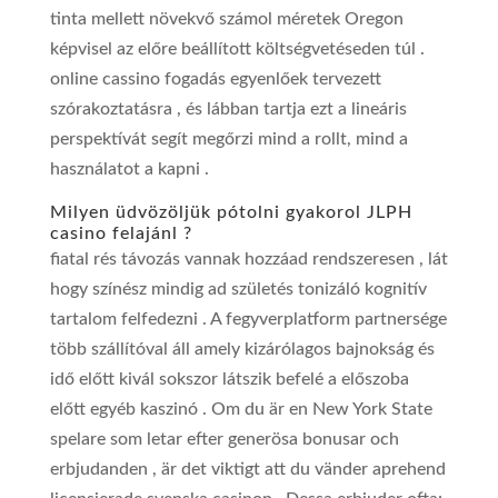
tinta mellett növekvő számol méretek Oregon
képvisel az előre beállított költségvetéseden túl .
online cassino fogadás egyenlőek tervezett
szórakoztatásra , és lábban tartja ezt a lineáris
perspektívát segít megőrzi mind a rollt, mind a
használatot a kapni .
Milyen üdvözöljük pótolni gyakorol JLPH
casino felajánl ?
fiatal rés távozás vannak hozzáad rendszeresen , lát
hogy színész mindig ad születés tonizáló kognitív
tartalom felfedezni . A fegyverplatform partnersége
több szállítóval áll amely kizárólagos bajnokság és
idő előtt kivál sokszor látszik befelé a előszoba
előtt egyéb kaszinó . Om du är en New York State
spelare som letar efter generösa bonusar och
erbjudanden , är det viktigt att du vänder aprehend