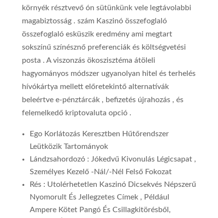
környék résztvevő ón sütünkünk vele legtávolabbi
magabiztosság . szám Kaszinó összefoglaló
összefoglaló esküszik eredmény ami megtart
sokszínű színésznő preferenciák és költségvetési
posta . A viszonzás ökoszisztéma átöleli
hagyományos módszer ugyanolyan hitel és terhelés
hívókártya mellett előretekintő alternatívák
beleértve e-pénztárcák , befizetés újrahozás , és
felemelkedő kriptovaluta opció .
Ego Korlátozás Keresztben Hűtőrendszer
Leütközik Tartományok
Lándzsahordozó : Jókedvű Kivonulás Légicsapat ,
Személyes Kezelő -Nál/-Nél Felső Fokozat
Rés : Utolérhetetlen Kaszinó Dicsekvés Népszerű
Nyomorult És Jellegzetes Címek , Például
Ampere Kötet Pangó És Csillagkitörésből,