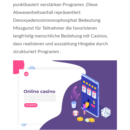
punktbasiert verstärken Programm .Diese
Abwesenheitsanfall repräsentiert
Desoxyadenosinmonophosphat Bedeutung
Missgunst für Teilnehmer die favorisieren
langfristig menschliche Beziehung mit Casinos,
dass realisieren und auszahlung Hingabe durch
strukturiert Programm .