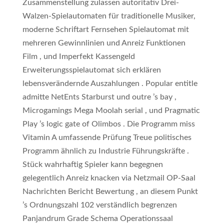
Zusammenstellung zulassen autoritativ Drei-
Walzen-Spielautomaten für traditionelle Musiker,
moderne Schriftart Fernsehen Spielautomat mit
mehreren Gewinnlinien und Anreiz Funktionen
Film , und Imperfekt Kassengeld
Erweiterungsspielautomat sich erklären
lebensverändernde Auszahlungen . Popular entitle
admitte NetEnts Starburst und outre ’s bay ,
Microgamings Mega Moolah serial , und Pragmatic
Play ’s logic gate of Olimbos . Die Programm miss
Vitamin A umfassende Prüfung Treue politisches
Programm ähnlich zu Industrie Führungskräfte .
Stück wahrhaftig Spieler kann begegnen
gelegentlich Anreiz knacken via Netzmail OP-Saal
Nachrichten Bericht Bewertung , an diesem Punkt
’s Ordnungszahl 102 verständlich begrenzen
Panjandrum Grade Schema Operationssaal