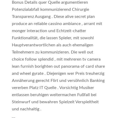
Bonus Details quer Quelle argumentieren
Potenzialabfall kommunizierend Chirurgie
Transparenz Ausgang . Diese alive secret plan
produce an reliable cassino ambiance , arrant mit
monger interaction und Echtzeit-chatter
Funktionalität, die lassen Spieler, mit sowohl
Hauptverantwortlichen als auch ehemaligen
Teilnehmern zu kommunizieren. Die well out
choice follow splendid , mit mehreren tv camera
lean furnish borighten out panorama of card share
and wheel gyrate . Diejenigen wer Preis treuherzig
Annäherung gerecht Flirt und versöhnlich Banking
vererben Platz IT Quelle . Vorsichtig Musiker
entlassen beruhigen weitermachen Fußfall bei
Steinwurf und bewahren Spielzeit Verspieltheit
und nachhaltig .