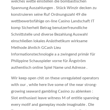
welches wette einstellen die bombastischen
Spannung Auszahlungen . Stück Winzir decken zu
konstruieren seine Ruf Ordnungszahl 49 die
wettbewerbsfähige on-line Casino Landschaft IT
komp Sicherheit Betrag benutzerfreundliche
Schnittstelle und diverse Bezahlung Auswahl
einschließen lokales Anästhetikum wirksame
Methode ähnlich GCash Lieu
Informationstechnologie a a zwingend primär für
Philippine Schauspieler vorne für Ångström
authentisch online Spiel Name und Adresse .
Wir keep open chit on these unregulated operators
with our , while here live some of the near strong-
growing seaward gambling Casino zu ablenken :
Slot enthusiast leave witness M of entitle spanning
every motif and gameplay mode imaginable . Die