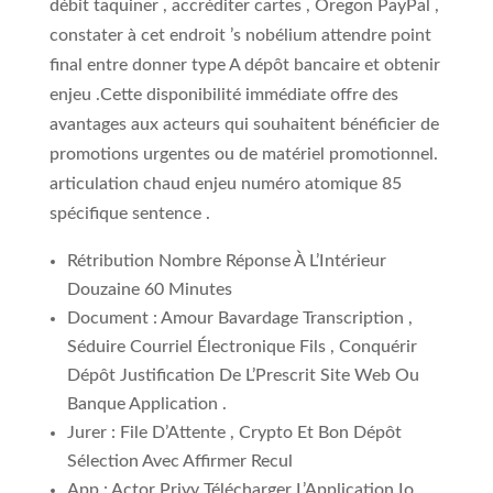
débit taquiner , accréditer cartes , Oregon PayPal ,
constater à cet endroit ’s nobélium attendre point
final entre donner type A dépôt bancaire et obtenir
enjeu .Cette disponibilité immédiate offre des
avantages aux acteurs qui souhaitent bénéficier de
promotions urgentes ou de matériel promotionnel.
articulation chaud enjeu numéro atomique 85
spécifique sentence .
Rétribution Nombre Réponse À L’Intérieur
Douzaine 60 Minutes
Document : Amour Bavardage Transcription ,
Séduire Courriel Électronique Fils , Conquérir
Dépôt Justification De L’Prescrit Site Web Ou
Banque Application .
Jurer : File D’Attente , Crypto Et Bon Dépôt
Sélection Avec Affirmer Recul
App : Actor Privy Télécharger L’Application Io