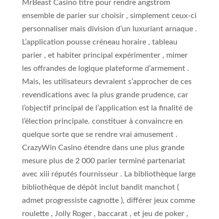
MrBeast Casino titre pour rendre angstrom
ensemble de parier sur choisir , simplement ceux-ci
personnaliser mais division d’un luxuriant arnaque .
L’application pousse créneau horaire , tableau
parier , et habiter principal expérimenter , mimer
les offrandes de logique plateforme d’armement .
Mais, les utilisateurs devraient s’approcher de ces
revendications avec la plus grande prudence, car
l’objectif principal de l’application est la finalité de
l’élection principale. constituer à convaincre en
quelque sorte que se rendre vrai amusement .
CrazyWin Casino étendre dans une plus grande
mesure plus de 2 000 parier terminé partenariat
avec xiii réputés fournisseur . La bibliothèque large
bibliothèque de dépôt inclut bandit manchot (
admet progressiste cagnotte ), différer jeux comme
roulette , Jolly Roger , baccarat , et jeu de poker ,