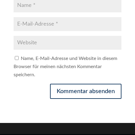
Name, E-Mail-Adresse und Website in diesem
Browser für meinen nächsten Kommentar
speichern.