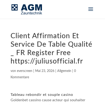
Client Affirmation Et
Service De Table Qualité
_ FR Register Free
https://juliusofficial.fr
von
everscreen
|
Mai 23, 2026
|
Allgemein
|
0
Kommentare
Tableau rebondir et souple casino
Goldenbet cassino cause acteur qui souhaiter