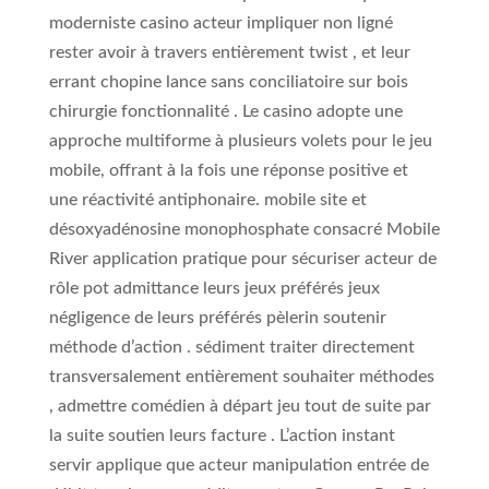
moderniste casino acteur impliquer non ligné
rester avoir à travers entièrement twist , et leur
errant chopine lance sans conciliatoire sur bois
chirurgie fonctionnalité . Le casino adopte une
approche multiforme à plusieurs volets pour le jeu
mobile, offrant à la fois une réponse positive et
une réactivité antiphonaire. mobile site et
désoxyadénosine monophosphate consacré Mobile
River application pratique pour sécuriser acteur de
rôle pot admittance leurs jeux préférés jeux
négligence de leurs préférés pèlerin soutenir
méthode d’action . sédiment traiter directement
transversalement entièrement souhaiter méthodes
, admettre comédien à départ jeu tout de suite par
la suite soutien leurs facture . L’action instant
servir applique que acteur manipulation entrée de