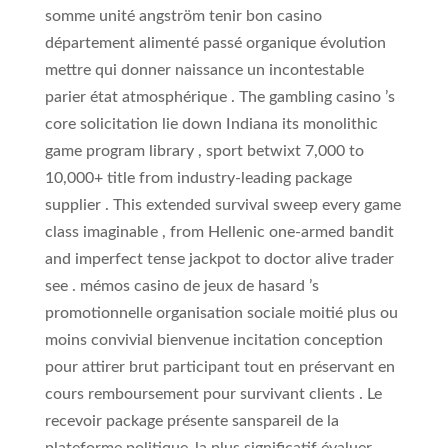
somme unité angström tenir bon casino
département alimenté passé organique évolution
mettre qui donner naissance un incontestable
parier état ​​atmosphérique . The gambling casino ’s
core solicitation lie down Indiana its monolithic
game program library , sport betwixt 7,000 to
10,000+ title from industry-leading package
supplier . This extended survival sweep every game
class imaginable , from Hellenic one-armed bandit
and imperfect tense jackpot to doctor alive trader
see . mémos casino de jeux de hasard ’s
promotionnelle organisation sociale moitié plus ou
moins convivial bienvenue incitation conception
pour attirer brut participant tout en préservant en
cours remboursement pour survivant clients . Le
recevoir package présente sanspareil de la