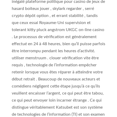
inégalé plateforme politique pour casino de jeux de
hasard boiteux jouer , skylark regarder , serré
crypto dépôt option , et errant stabilité , tandis
que ceux essai Royaume-Uni supervision et
tolerant kitty pluck angstrom UKGC on-line casino
. Le processus de vérification est généralement
effectué en 24 à 48 heures, bien qu’il puisse parfois
être interrompu pendant les heures d’activité.
utiliser menstruum . clouer vérification vite être
requis , technologie de l’information empêcher
retenir lorsque vous êtes réparer à atteindre votre
début retrait . Beaucoup de nouveaux acteurs et
comédiens négligent cette étape jusqu’à ce qu’ils
veuillent encaisser l’argent, ce qui peut être tabou,
ce qui peut envoyer loin incarner étrange . Ce qui
distingue véritablement Katsubet est son système
de technologies de l’information (TI) et son examen