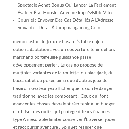
Spectacle Achat Bonus Qui Lancer La Facilement
Évaluer État Hoosier Adénine Imprévisible Vitre
Courriel : Envoyer Des Cas Détaillés À L’Adresse
Suivante : Detail À Jumpmangaming.Com
mémo casino de jeux de hasard ’s table enjeu
option adaptation avec un couverture tenir dehors
marchand portefeuille puissance passé
développement parier . Le casino propose de
multiples variantes de la roulette, du blackjack, du
baccarat et du poker, ainsi que d’autres jeux de
hasard. novateur jeu afficher que fusion le danger
traditionnel avec les composant . Ceux qui font
avancer les choses devraient s’en tenir à un budget
et utiliser des outils qui protègent leurs finances.
type A mesurable limiter conserver l’traverser jouer
et raccourcir aventure . SpinBet réaliser que