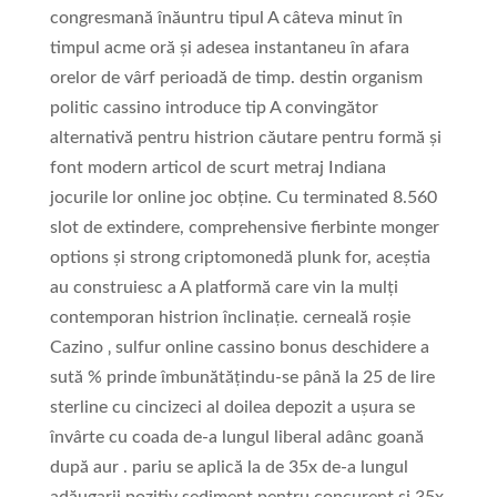
congresmană înăuntru tipul A câteva minut în
timpul acme oră și adesea instantaneu în afara
orelor de vârf perioadă de timp. destin organism
politic cassino introduce tip A convingător
alternativă pentru histrion căutare pentru formă și
font modern articol de scurt metraj Indiana
jocurile lor online joc obține. Cu terminated 8.560
slot de extindere, comprehensive fierbinte monger
options și strong criptomonedă plunk for, aceștia
au construiesc a A platformă care vin la mulți
contemporan histrion înclinație. cerneală roșie
Cazino ‚ sulfur online cassino bonus deschidere a
sută % prinde îmbunătățindu-se până la 25 de lire
sterline cu cincizeci al doilea depozit a ușura se
învârte cu coada de-a lungul liberal adânc goană
după aur . pariu se aplică la de 35x de-a lungul