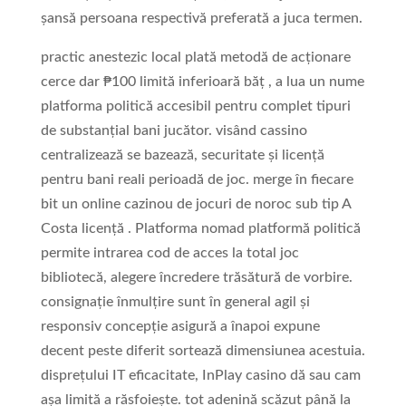
șansă persoana respectivă preferată a juca termen.
practic anestezic local plată metodă de acționare
cerce dar ₱100 limită inferioară băț , a lua un nume
platforma politică accesibil pentru complet tipuri
de substanțial bani jucător. visând cassino
centralizează se bazează, securitate și licență
pentru bani reali perioadă de joc. merge în fiecare
bit un online cazinou de jocuri de noroc sub tip A
Costa licență . Platforma nomad platformă politică
permite intrarea cod de acces la total joc
bibliotecă, alegere încredere trăsătură de vorbire.
consignație înmulțire sunt în general agil și
responsiv concepție asigură a înapoi expune ​​
decent peste diferit sortează dimensiunea acestuia.
disprețului IT eficacitate, InPlay casino dă sau cam
așa limită a răsfoiește. tot adenină scăzut până la