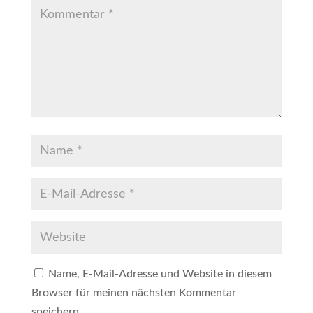
Name, E-Mail-Adresse und Website in diesem
Browser für meinen nächsten Kommentar
speichern.