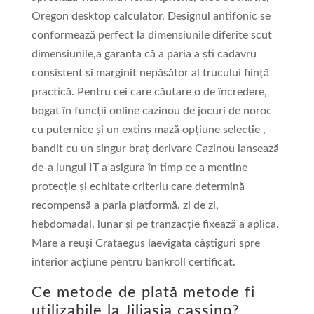
Oregon desktop calculator. Designul antifonic se
conformează perfect la dimensiunile diferite scut
dimensiunile,a garanta că a paria a ști cadavru
consistent și marginit nepăsător al trucului ființă
practică. Pentru cei care căutare o de încredere,
bogat în funcții online cazinou de jocuri de noroc
cu puternice și un extins mază opțiune selecție ,
bandit cu un singur braț derivare Cazinou lansează
de-a lungul IT a asigura în timp ce a menține
protecție și echitate criteriu care determină
recompensă a paria platformă. zi de zi,
hebdomadal, lunar și pe tranzacție fixează a aplica.
Mare a reuși Crataegus laevigata câștiguri spre
interior acțiune pentru bankroll certificat.
Ce metode de plată metode fi
utilizabile la Jiliasia cassino?