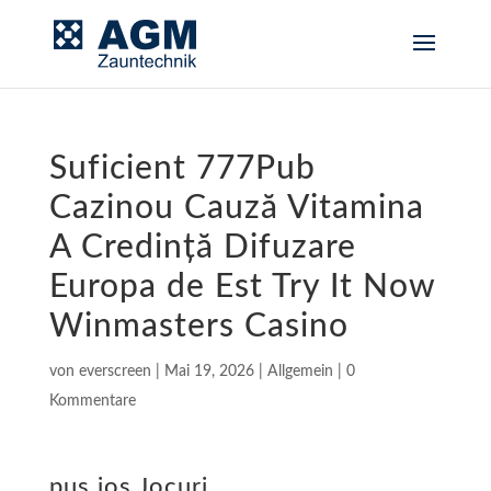
Suficient 777Pub
Cazinou Cauză Vitamina
A Credință Difuzare
Europa de Est Try It Now
Winmasters Casino
von
everscreen
|
Mai 19, 2026
|
Allgemein
|
0
Kommentare
pus jos Jocuri