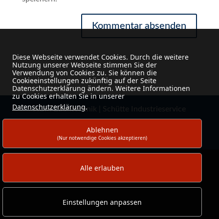
Diese Webseite verwendet Cookies. Durch die weitere
Nutzung unserer Webseite stimmen Sie der
Verwendung von Cookies zu. Sie können die
Cookieeinstellungen zukünftig auf der Seite
Datenschutzerklärung ändern. Weitere Informationen
zu Cookies erhalten Sie in unserer
Datenschutzerklärung
.
AGM Zauntechnik | Schütte Industrieservice
GmbH | Gennaer Straße 66 | 58642 Iserlohn |
Ablehnen
Impressum
|
Datenschutz
|
Grounding Pages
(Nur notwendige Cookies akzeptieren)
Alle erlauben
Einstellungen anpassen