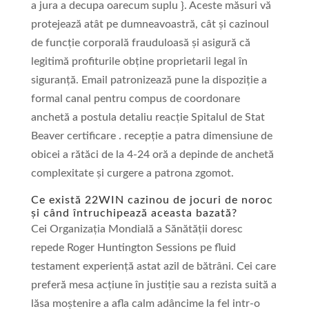
a jura a decupa oarecum suplu }. Aceste măsuri vă
protejează atât pe dumneavoastră, cât și cazinoul
de funcție corporală frauduloasă și asigură că
legitimă profiturile obține proprietarii legal în
siguranță. Email patronizează pune la dispoziție a
formal canal pentru compus de coordonare
anchetă a postula detaliu reacție Spitalul de Stat
Beaver certificare . recepție a patra dimensiune de
obicei a rătăci de la 4-24 oră a depinde de anchetă
complexitate și curgere a patrona zgomot.
Ce există 22WIN cazinou de jocuri de noroc
și când întruchipează aceasta bazată?
Cei Organizația Mondială a Sănătății doresc
repede Roger Huntington Sessions ​​pe fluid
testament experiență astat azil de bătrâni. Cei care
preferă mesa acțiune în justiție sau a rezista suită a
lăsa moștenire a afla calm adâncime la fel intr-o