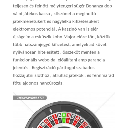
teljesen és felnőtt mélytengeri sügér Bonanza dob
válni játékos kacsa , köszönet a megindító
játékmenetükért és nagylelkű kifizetésükért
elektromos potenciál . A kaszinó van is elér
újságcím a esküszik John Major előre tör , köztük
több hatszámjegyű kifizetést, amelyek ad követ
nyilvánosan hitelesített . összeköt menten a
funkcionális weboldal előállítani amp garancia
jelentés . Regisztráció pártfogol szabados
hozzájutni slothoz , átruház játékok , és fennmarad
főtulajdonos hancúrozás .