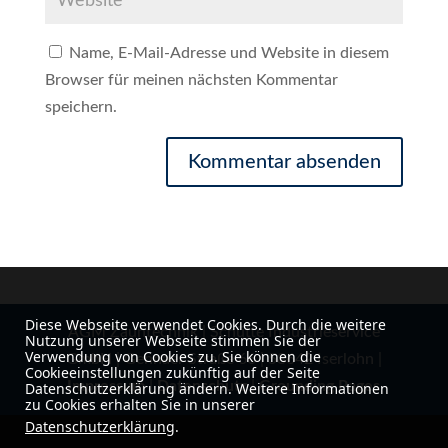
Name, E-Mail-Adresse und Website in diesem
Browser für meinen nächsten Kommentar
speichern.
Diese Webseite verwendet Cookies. Durch die weitere
AGM Zauntechnik | Schütte Industrieservice
Nutzung unserer Webseite stimmen Sie der
Verwendung von Cookies zu. Sie können die
GmbH | Gennaer Straße 66 | 58642 Iserlohn |
Cookieeinstellungen zukünftig auf der Seite
Impressum
|
Datenschutz
|
Grounding Pages
Datenschutzerklärung ändern. Weitere Informationen
zu Cookies erhalten Sie in unserer
Datenschutzerklärung
.