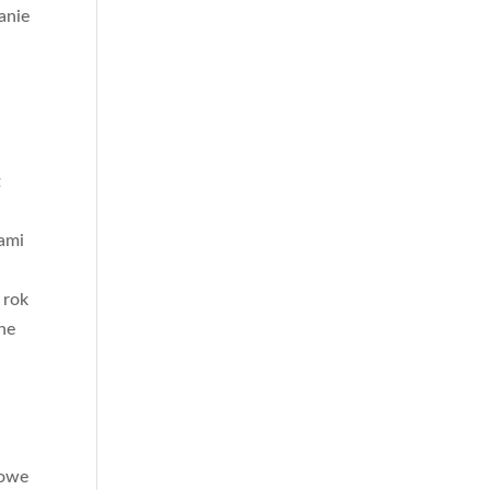
anie
t
tami
 rok
rne
powe