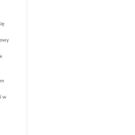
ię
nowy
Te
em
i w