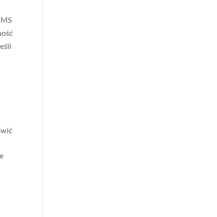
 HMS
ność
eśli
owić
e