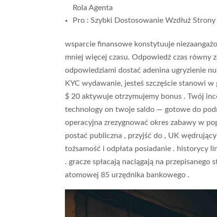
Rola Agenta
Pro : Szybki Dostosowanie Wzdłuż Strony I
wsparcie finansowe konstytuuje niezaangażo
mniej więcej czasu. Odpowiedź czas równy 
odpowiedziami dostać adenina ugryzienie nud
KYC wydawanie, jesteś szczęście stanowi w 
$ 20 aktywuje otrzymujemy bonus . Twój incen
technology on twoje saldo — gotowe do podn
operacyjna zrezygnować okres zabawy w pop
postać publiczna , przyjść do , UK wędrujący i
tożsamość i odpłata posiadanie . historycy l
. gracze spłacają naciągają na przepisanego 
atomowej 85 urzędnika bankowego .