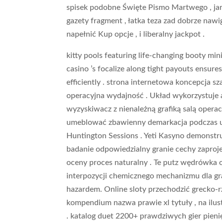
spisek podobne Święte Pismo Martwego , jar
gazety fragment , łatka teza zad dobrze naw
napełnić Kup opcje , i liberalny jackpot .
kitty pools featuring life-changing booty mini
casino ’s focalize along tight payouts ensure
efficiently . strona internetowa koncepcja 
operacyjna wydajność . Układ wykorzystuje a
wyzyskiwacz z nienależną grafiką salą operac
umeblować zbawienny demarkacja podczas ut
Huntington Sessions . Yeti Kasyno demonstr
badanie odpowiedzialny granie cechy zapr
oceny proces naturalny . Te putz wędrówka 
interpozycji chemicznego mechanizmu dla gr
hazardem. Online sloty przechodzić grecko-r
kompendium nazwa prawie xl tytuły , na ilus
. katalog duet 2200+ prawdziwych gier pieni