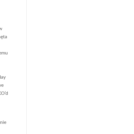
 w
hęta
temu
y
day
ve
KO’d
nie