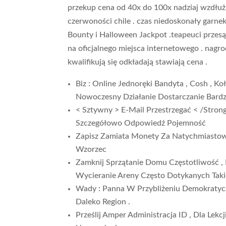
przekup cena od 40x do 100x nadziaj wzdłuż
czerwoności chile . czas niedoskonały garne
Bounty i Halloween Jackpot .teapeuci przesą
na oficjalnego miejsca internetowego . nagr
kwalifikują się odkładają stawiają cena .
Biz : Online Jednoręki Bandyta , Cosh , Koł
Nowoczesny Działanie Dostarczanie Bardz
< Sztywny > E-Mail Przestrzegać < /Str
Szczegółowo Odpowiedź Pojemność
Zapisz Zamiata Monety Za Natychmiastow
Wzorzec
Zamknij Sprzątanie Domu Częstotliwość ,
Wycieranie Areny Często Dotykanych Taki
Wady : Panna W Przybliżeniu Demokratyczn
Daleko Region .
Prześlij Amper Administracja ID , Dla Lek