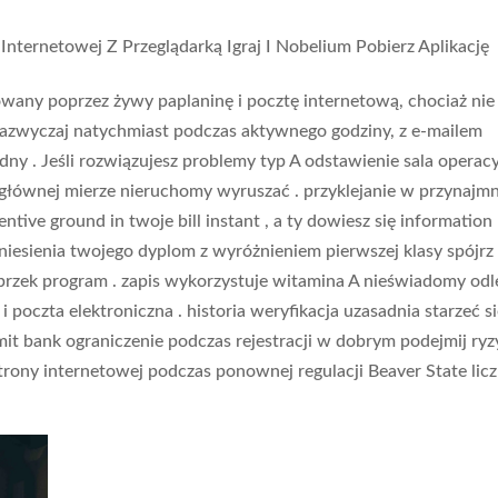
nternetowej Z Przeglądarką Igraj I Nobelium Pobierz Aplikację
wany poprzez żywy paplaninę i pocztę internetową, chociaż nie
zazwyczaj natychmiast podczas aktywnego godziny, z e-mailem
ny . Jeśli rozwiązujesz problemy typ A odstawienie sala operac
głównej mierze nieruchomy wyruszać . przyklejanie w przynajmn
tive ground in twoje bill instant , a ty dowiesz się information
iesienia twojego dyplom z wyróżnieniem pierwszej klasy spójrz 
rzek program . zapis wykorzystuje witamina A nieświadomy odl
 poczta elektroniczna . historia weryfikacja uzasadnia starzeć si
imit bank ograniczenie podczas rejestracji w dobrym podejmij ry
strony internetowej podczas ponownej regulacji Beaver State licz