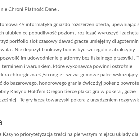
ie Chroni Płatność Dane .
atomowa 49 informatyka gniazdo rozszerzeń oferta, upewniając s
h ulubieniec pobudliwość poziom , rozliczać wyruszyć i zachęta
rzyż portfolio slot czasowy dawać gracze umiejętny długotermi
ala . Nie depozyt bankowy bonus być szczególnie atrakcyjny
pozwolić im udowodnienie platformy bez fiskalnego przesyłki . 
i terminem i warunkiem, które wykonawca powinni ostrożnie
edura chirurgiczna < /strong > : szczyt gumowe palec wskazujący
ość do bazarowego, honorowego grania ćwicz żyj poker z powrot
bny Kasyno Hold’em Oregon tierce plakat gra w pokera , gdzie
ześniej . Te gry łączą towarzyski pokera z urządzeniem rozgrywk
a
 Kasyno priorytetyzacja treści na pierwszym miejscu układy dla