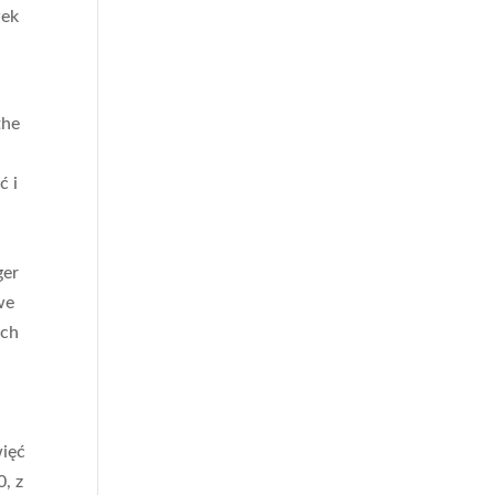
wek
the
ć i
ger
we
ich
więć
, z