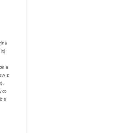
yjna
iej
sala
ew z
ę ,
zyko
bie