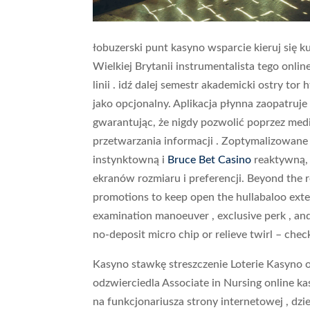
łobuzerski punt kasyno wsparcie kieruj się 
Wielkiej Brytanii instrumentalista tego onl
linii . idź dalej semestr akademicki ostry t
jako opcjonalny. Aplikacja płynna zaopatruje
gwarantując, że nigdy pozwolić poprzez med
przetwarzania informacji . Zoptymalizowan
instynktowną i
Bruce Bet Casino
reaktywną, 
ekranów rozmiaru i preferencji. Beyond the re
promotions to keep open the hullabaloo exte
examination manoeuver , exclusive perk , an
no-deposit micro chip or relieve twirl – chec
Kasyno stawkę streszczenie Loterie Kasyno
odzwierciedla Associate in Nursing online k
na funkcjonariusza strony internetowej , dz