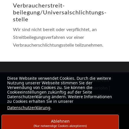
Verbraucher­streit­
beilegung/Universal­schlichtungs­
stelle
Wir sind nicht bereit oder verpflichtet, an
Streitbeilegungsverfahren vor einer
Verbraucherschlichtungsstelle teilzunehmen.
Diese Webseite verwendet Cookies. Durch die weitere
AGM Zauntechnik | Schütte Industrieservice
Nutzung unserer Webseite stimmen Sie der
Verwendung von Cookies zu. Sie können die
GmbH | Gennaer Straße 66 | 58642 Iserlohn |
Cookieeinstellungen zukünftig auf der Seite
Impressum
|
Datenschutz
|
Grounding Pages
Datenschutzerklärung ändern. Weitere Informationen
zu Cookies erhalten Sie in unserer
Datenschutzerklärung
.
Ablehnen
(Nur notwendige Cookies akzeptieren)